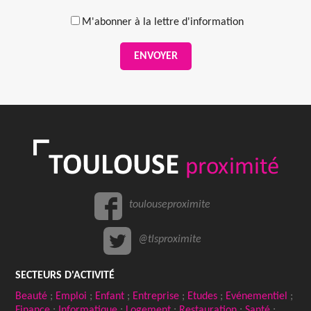
M'abonner à la lettre d'information
ENVOYER
toulouseproximite
@tlsproximite
SECTEURS D'ACTIVITÉ
Beauté
;
Emploi
;
Enfant
;
Entreprise
;
Etudes
;
Evénementiel
;
Finance
;
Informatique
;
Logement
;
Restauration
;
Santé
;