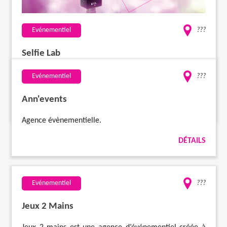
Evénementiel
???
Selfie Lab
Location de bornes photographiques dont l'une des
Evénementiel
???
caractéristiques est l'impression instantanée.
Ann'events
DÉTAILS
Agence évènementielle.
DÉTAILS
Evénementiel
???
Jeux 2 Mains