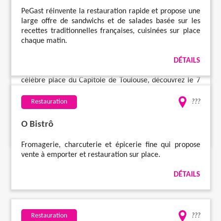
PeGast réinvente la restauration rapide et propose une
large offre de sandwichs et de salades basée sur les
Restauration
???
recettes traditionnelles françaises, cuisinées sur place
chaque matin.
7 du Plaza
DÉTAILS
Dans l'enceinte de l'hôtel Crowne Plaza*****, sur la
célèbre place du Capitole de Toulouse, découvrez le 7
du Plaza, où vos sens s'éveilleront par les surprises que
vous réserve le Chef à chaque saison, autour de
Restauration
???
produits du marché.
O Bistrô
DÉTAILS
Fromagerie, charcuterie et épicerie fine qui propose
vente à emporter et restauration sur place.
DÉTAILS
Restauration
???