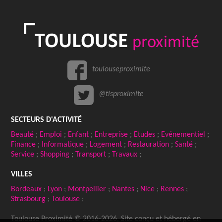
toulouseproximite
@tlsproximite
SECTEURS D'ACTIVITÉ
Beauté
;
Emploi
;
Enfant
;
Entreprise
;
Etudes
;
Evénementiel
;
Finance
;
Informatique
;
Logement
;
Restauration
;
Santé
;
Service
;
Shopping
;
Transport
;
Travaux
;
VILLES
Bordeaux
;
Lyon
;
Montpellier
;
Nantes
;
Nice
;
Rennes
;
Strasbourg
;
Toulouse
;
Toulouse Proximité © 2016-2026, Site conçu et hébergé en