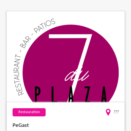
Travaux
Evénementiel
Santé
Plus
Restauration
???
PeGast