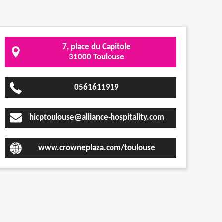
7, place du Capitole
31000 Toulouse
0561611919
hicptoulouse@alliance-hospitality.com
www.crowneplaza.com/toulouse