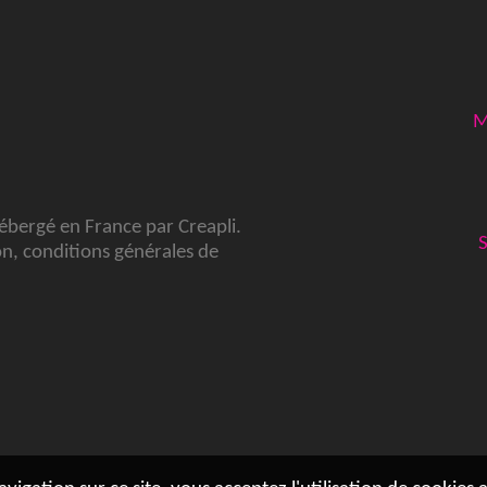
M
hébergé en France par
Creapli
.
on
,
conditions générales de