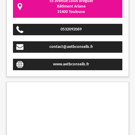
55 avenue Louis Bréguet
Bâtiment Ariane
31400 Toulouse
0532092069
contact@aetbconseils.fr
www.aetbconseils.fr