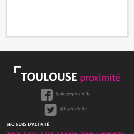
toulouseproximite
@tlsproximite
SECTEURS D'ACTIVITÉ
Beauté
;
Emploi
;
Enfant
;
Entreprise
;
Etudes
;
Evénementiel
;