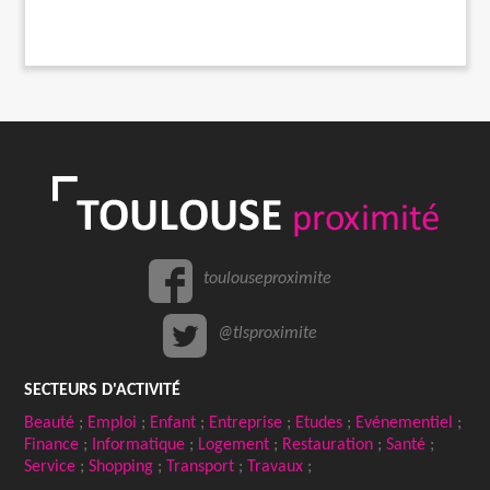
toulouseproximite
@tlsproximite
SECTEURS D'ACTIVITÉ
Beauté
;
Emploi
;
Enfant
;
Entreprise
;
Etudes
;
Evénementiel
;
Finance
;
Informatique
;
Logement
;
Restauration
;
Santé
;
Service
;
Shopping
;
Transport
;
Travaux
;