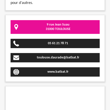
pour d'autres.
9 rue Jean Suau
31000 TOULOUSE
05 61 21 78 71
toulouse.daurade@batbat.fr
www.batbat.fr