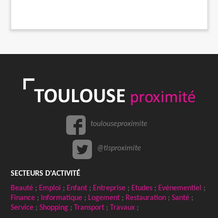
toulouseproximite
@tlsproximite
SECTEURS D'ACTIVITÉ
Beauté
;
Emploi
;
Enfant
;
Entreprise
;
Etudes
;
Evénementiel
;
Finance
;
Informatique
;
Logement
;
Restauration
;
Santé
;
Service
;
Shopping
;
Transport
;
Travaux
;