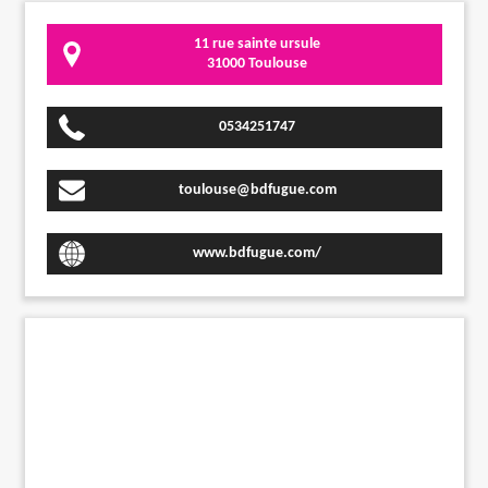
11 rue sainte ursule
31000 Toulouse
0534251747
toulouse@bdfugue.com
www.bdfugue.com/