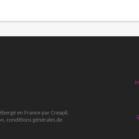
M
hébergé en France par
Creapli
.
on
,
conditions générales de