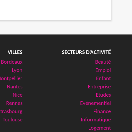
VILLES
SECTEURS D'ACTIVITÉ
Bordeaux
Beauté
Lyon
Emploi
ontpellier
Enfant
Nantes
Entreprise
Nice
Etudes
Rennes
Evénementiel
Strasbourg
Finance
Toulouse
Informatique
Logement