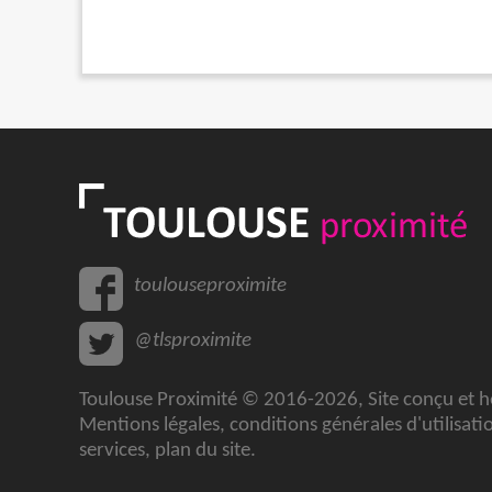
toulouseproximite
@tlsproximite
Toulouse Proximité © 2016-2026, Site conçu et 
Mentions légales
,
conditions générales d'utilisati
services
,
plan du site
.