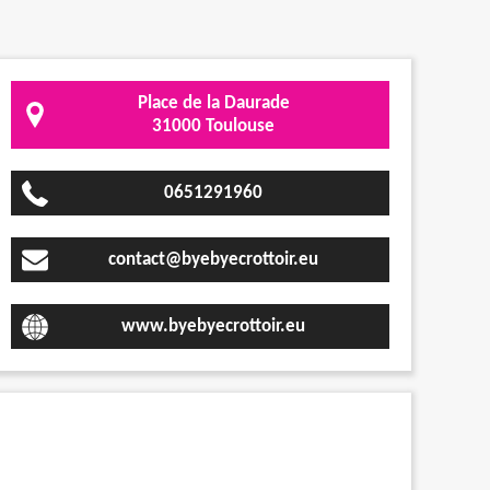
Place de la Daurade
31000 Toulouse
0651291960
contact@byebyecrottoir.eu
www.byebyecrottoir.eu