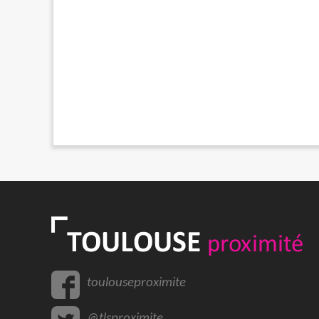
toulouseproximite
@tlsproximite