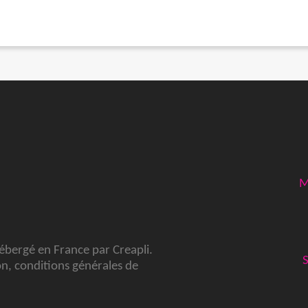
M
hébergé en France par
Creapli
.
on
,
conditions générales de