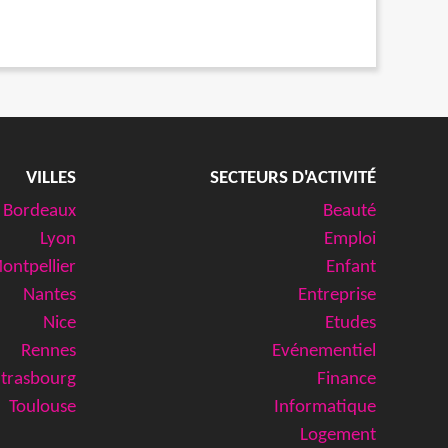
VILLES
SECTEURS D'ACTIVITÉ
Bordeaux
Beauté
Lyon
Emploi
ontpellier
Enfant
Nantes
Entreprise
Nice
Etudes
Rennes
Evénementiel
Strasbourg
Finance
Toulouse
Informatique
Logement