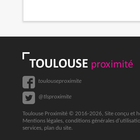
toulouseproximite
@tlsproximite
Toulouse Proximité © 2016-2026, Site conçu et 
Mentions légales
,
conditions générales d'utilisati
services
,
plan du site
.