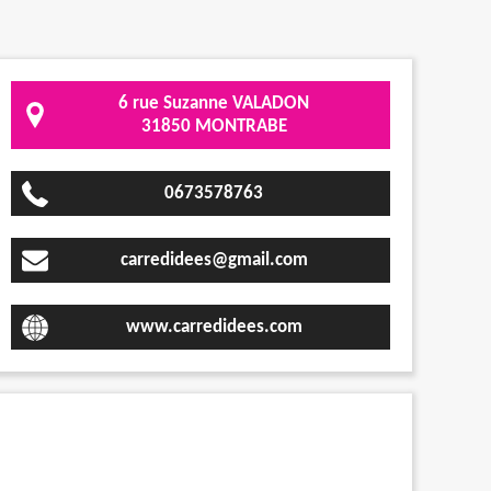
6 rue Suzanne VALADON
31850 MONTRABE
0673578763
carredidees@gmail.com
www.carredidees.com