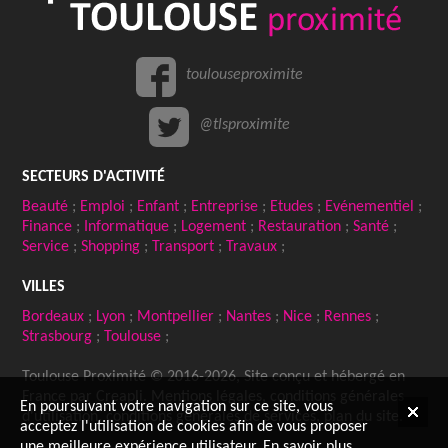
toulouseproximite
@tlsproximite
SECTEURS D'ACTIVITÉ
Beauté
;
Emploi
;
Enfant
;
Entreprise
;
Etudes
;
Evénementiel
;
Finance
;
Informatique
;
Logement
;
Restauration
;
Santé
;
Service
;
Shopping
;
Transport
;
Travaux
;
VILLES
Bordeaux
;
Lyon
;
Montpellier
;
Nantes
;
Nice
;
Rennes
;
Strasbourg
;
Toulouse
;
Toulouse Proximité © 2016-2026, Site conçu et hébergé en
France par
Creapli
.
Mentions légales
,
conditions générales
En poursuivant votre navigation sur ce site, vous
d'utilisation
,
conditions générales de services
,
plan du site
.
acceptez l'utilisation de cookies afin de vous proposer
une meilleure expérience utilisateur.
En savoir plus
.