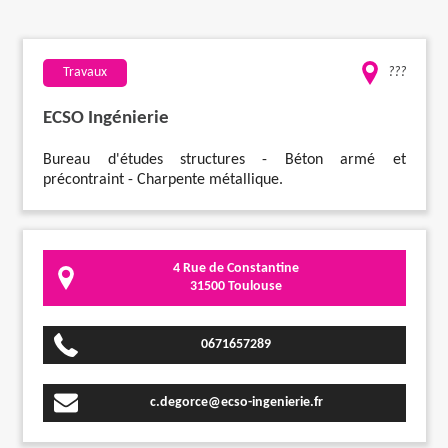
Travaux
Travaux
???
Evénementiel
ECSO Ingénierie
Santé
Bureau d'études structures - Béton armé et
précontraint - Charpente métallique.
Plus
4 Rue de Constantine
31500 Toulouse
0671657289
c.degorce@ecso-ingenierie.fr