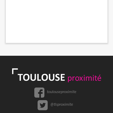
toulouseproximite
@tlsproximite