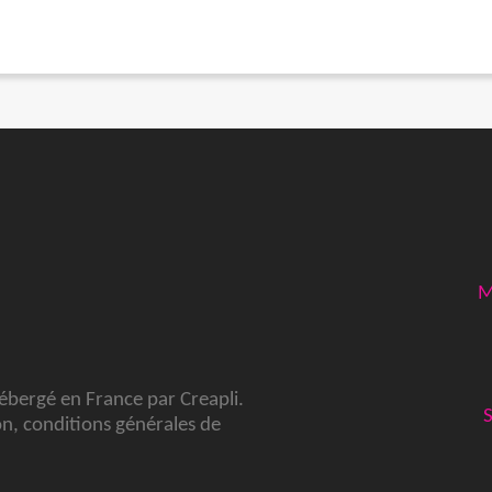
M
hébergé en France par
Creapli
.
on
,
conditions générales de