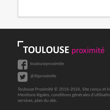
toulouseproximite
@tlsproximite
Toulouse Proximité © 2016-2026, Site conçu et 
Mentions légales
,
conditions générales d'utilisati
services
,
plan du site
.