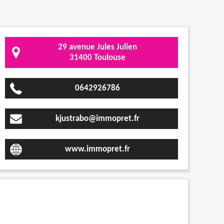
29 avenue Jules Julien
31400 Toulouse
0642926786
kjustrabo@immopret.fr
www.immopret.fr