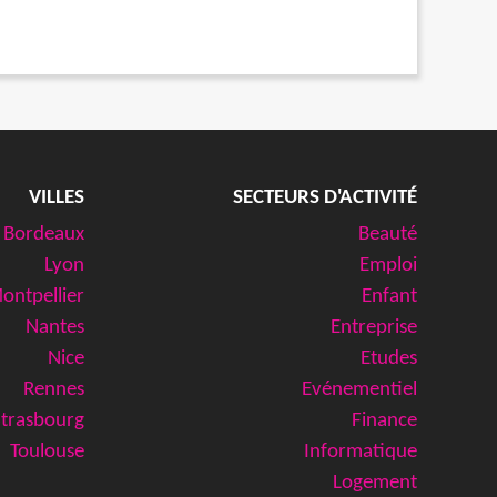
VILLES
SECTEURS D'ACTIVITÉ
Bordeaux
Beauté
Lyon
Emploi
ontpellier
Enfant
Nantes
Entreprise
Nice
Etudes
Rennes
Evénementiel
Strasbourg
Finance
Toulouse
Informatique
Logement