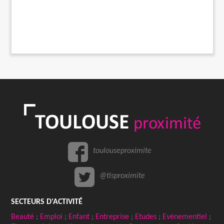
toulouseproximite
@tlsproximite
SECTEURS D'ACTIVITÉ
Beauté
;
Emploi
;
Enfant
;
Entreprise
;
Etudes
;
Evénementiel
;