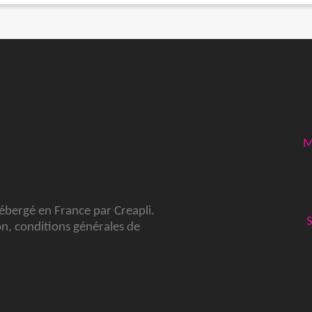
M
hébergé en France par
Creapli
.
on
,
conditions générales de