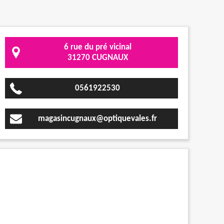
6 rue du pré vicinal
31270 CUGNAUX
0561922530
magasincugnaux@optiquevales.fr