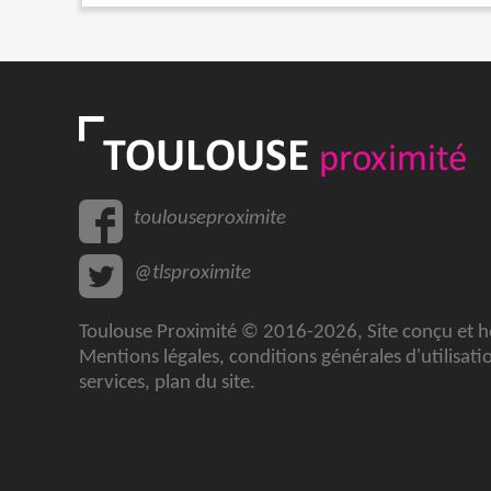
toulouseproximite
@tlsproximite
Toulouse Proximité © 2016-2026, Site conçu et 
Mentions légales
,
conditions générales d'utilisati
services
,
plan du site
.