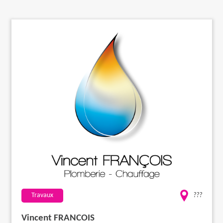
Travaux
Evénementiel
Santé
Plus
Travaux
???
Vincent FRANCOIS