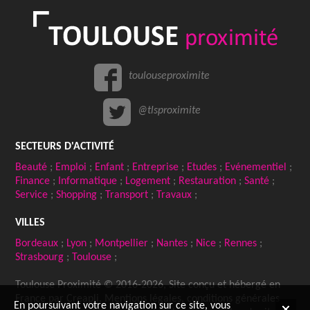
toulouseproximite
@tlsproximite
SECTEURS D'ACTIVITÉ
Beauté
;
Emploi
;
Enfant
;
Entreprise
;
Etudes
;
Evénementiel
;
Finance
;
Informatique
;
Logement
;
Restauration
;
Santé
;
Service
;
Shopping
;
Transport
;
Travaux
;
VILLES
Bordeaux
;
Lyon
;
Montpellier
;
Nantes
;
Nice
;
Rennes
;
Strasbourg
;
Toulouse
;
Toulouse Proximité © 2016-2026, Site conçu et hébergé en
France par
Creapli
.
Mentions légales
,
conditions générales
En poursuivant votre navigation sur ce site, vous