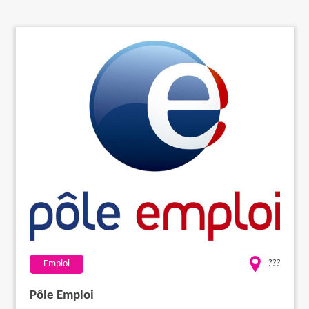
Travaux
Evénementiel
Santé
Plus
Emploi
???
Pôle Emploi