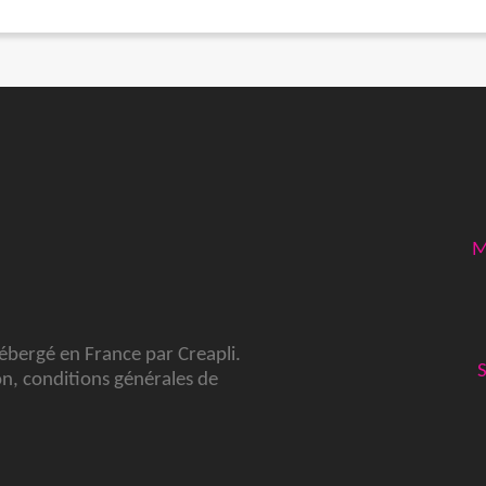
M
hébergé en France par
Creapli
.
on
,
conditions générales de