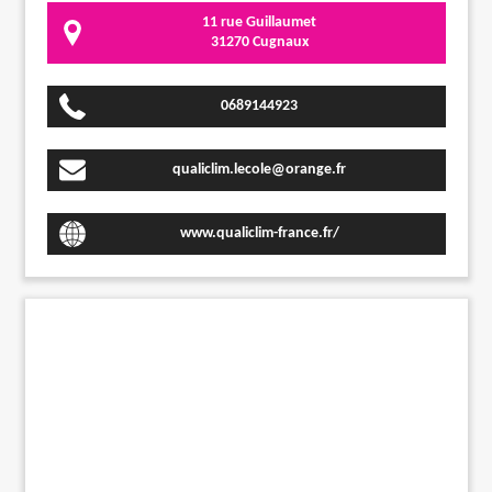
11 rue Guillaumet
31270 Cugnaux
0689144923
qualiclim.lecole@orange.fr
www.qualiclim-france.fr/