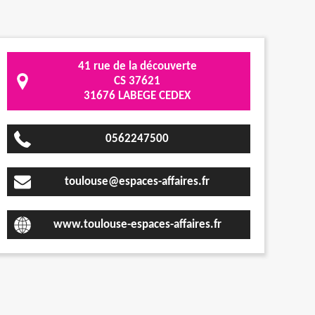
41 rue de la découverte
CS 37621
31676 LABEGE CEDEX
0562247500
toulouse@espaces-affaires.fr
www.toulouse-espaces-affaires.fr