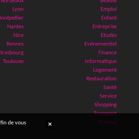
Bordeaux
Beauté
Lyon
Emploi
ontpellier
Enfant
Nantes
Entreprise
Nice
Etudes
Rennes
Evénementiel
Strasbourg
Finance
Toulouse
Informatique
Logement
Restauration
Santé
Service
Shopping
Transport
Travaux
afin de vous