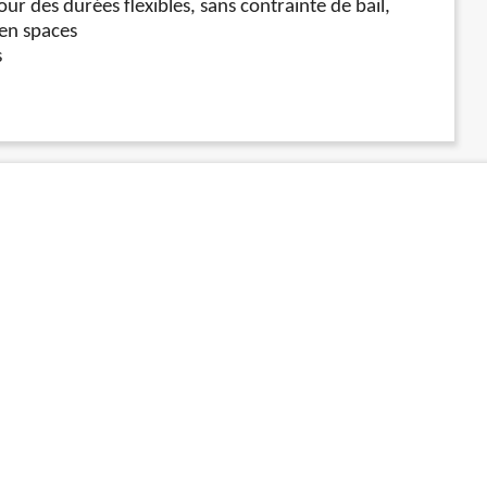
r des durées flexibles, sans contrainte de bail,
en spaces
s