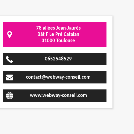
78 allées Jean-Jaurès
Bât F Le Pré Catalan
31000 Toulouse
0652548529
contact@webway-conseil.com
www.webway-conseil.com