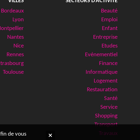
VILLES
SECTEURS D'ACTIVITÉ
Bordeaux
Beauté
Lyon
Emploi
ontpellier
Enfant
Nantes
Entreprise
Nice
Etudes
Rennes
Evénementiel
Strasbourg
Finance
Toulouse
Informatique
Logement
Restauration
Santé
Service
Shopping
Transport
Travaux
afin de vous