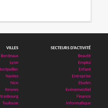
VILLES
SECTEURS D'ACTIVITÉ
Bordeaux
Beauté
Lyon
Emploi
ontpellier
Enfant
Nantes
Entreprise
Nice
Etudes
Rennes
Evénementiel
Strasbourg
Finance
Toulouse
Informatique