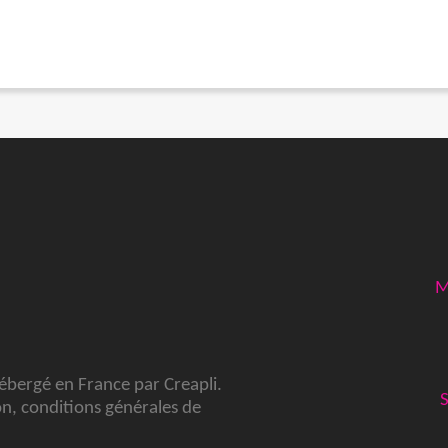
M
hébergé en France par
Creapli
.
on
,
conditions générales de