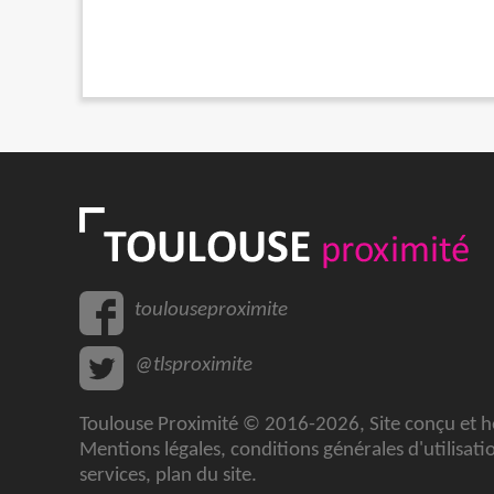
toulouseproximite
@tlsproximite
Toulouse Proximité © 2016-2026, Site conçu et 
Mentions légales
,
conditions générales d'utilisati
services
,
plan du site
.